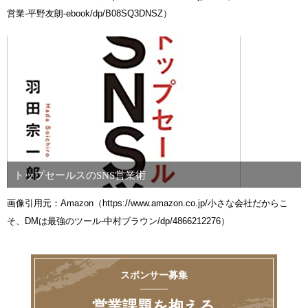
営業-平野友朗-ebook/dp/B08SQ3DNSZ）
トップセールスのSNS営業術
画像引用元：Amazon（https://www.amazon.co.jp/小さな会社だからこ
そ、DMは最強のツール-中村ブラウン/dp/4866212276）
スポンサー募集
営業課題を抱える