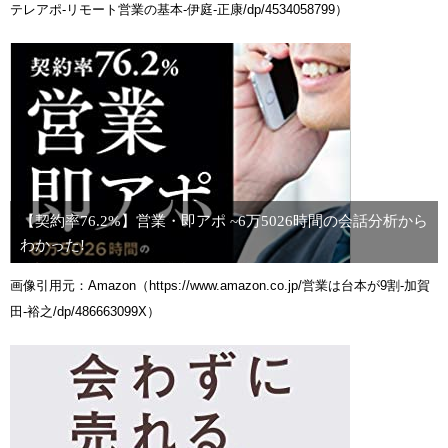
テレアポ-リモート営業の基本-伊庭-正康/dp/4534058799）
【契約率76.2%】営業・即アポ ~6万5026時間の会話分析から
わかった!
画像引用元：Amazon（https://www.amazon.co.jp/営業は台本が9割-加賀
田-裕之/dp/486663099X）