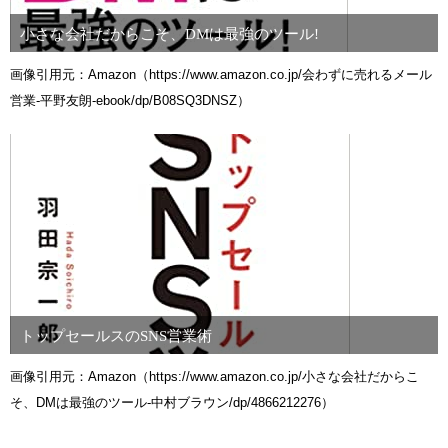
小さな会社だからこそ、DMは最強のツール!
画像引用元：Amazon（https://www.amazon.co.jp/会わずに売れるメール
営業-平野友朗-ebook/dp/B08SQ3DNSZ）
トップセールスのSNS営業術
画像引用元：Amazon（https://www.amazon.co.jp/小さな会社だからこ
そ、DMは最強のツール-中村ブラウン/dp/4866212276）