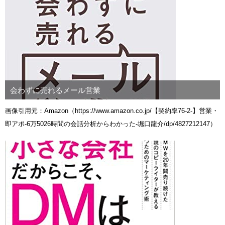
会わずに売れるメール営業
画像引用元：Amazon（https://www.amazon.co.jp/【契約率76-2-】営業・
即アポ-6万5026時間の会話分析からわかった-堀口龍介/dp/4827212147）