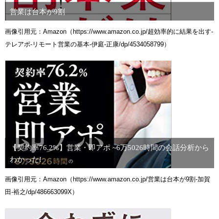
営業は台本が9割
画像引用元：Amazon（https://www.amazon.co.jp/超効率的に結果を出す-
テレアポ-リモート営業の基本-伊庭-正康/dp/4534058799）
【契約率76.2%】営業・即アポ ~6万5026時間の会話分析から
わかった!
画像引用元：Amazon（https://www.amazon.co.jp/営業は台本が9割-加賀
田-裕之/dp/486663099X）